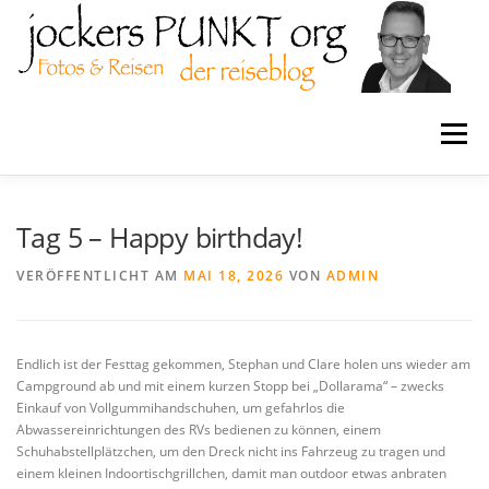
Zum
Inhalt
springen
Menü
Home
MPJ-Design
Coaching
Tag 5 – Happy birthday!
VERÖFFENTLICHT AM
MAI 18, 2026
VON
ADMIN
Schlaraffia
jockersPUNKTorg
Endlich ist der Festtag gekommen, Stephan und Clare holen uns wieder am
Reiseblogs
Tutorials
Campground ab und mit einem kurzen Stopp bei „Dollarama“ – zwecks
Einkauf von Vollgummihandschuhen, um gefahrlos die
Abwassereinrichtungen des RVs bedienen zu können, einem
Schuhabstellplätzchen, um den Dreck nicht ins Fahrzeug zu tragen und
einem kleinen Indoortischgrillchen, damit man outdoor etwas anbraten