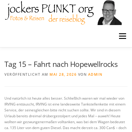
Zum
Inhalt
springen
Menü
Home
MPJ-Design
Coaching
Tag 15 – Fahrt nach Hopewellrocks
VERÖFFENTLICHT AM
MAI 28, 2026
VON
ADMIN
Schlaraffia
jockersPUNKTorg
Und natürlich ist heute alles besser. Schließlich waren wir mal wieder von
Reiseblogs
Tutorials
IRVING enttäuscht, IRVING ist eine landesweite Tankstellenkette mit einem
Service, der seinesgleichen bitte nicht suchen sollte. Wir sind in diesem
Urlaub bereits dreimal drübergestolpert und jedes Mal – auweh! Heute
wollten wir gezwungenermaßen volltanken, was bei dem Wagen bedeutet
ca. 135 Liter von dem guten Diesel. Das macht derzeit ca. 300 Can$ – doch