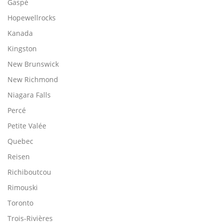
Gaspé
Hopewellrocks
Kanada
Kingston
New Brunswick
New Richmond
Niagara Falls
Percé
Petite Valée
Quebec
Reisen
Richiboutcou
Rimouski
Toronto
Trois-Rivières