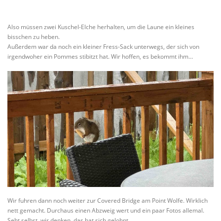
Also müssen zwei Kuschel-Elche herhalten, um die Laune ein kleines
bisschen zu heben.
Außerdem war da noch ein kleiner Fress-Sack unterwegs, der sich von
irgendwoher ein Pommes stibitzt hat. Wir hoffen, es bekommt ihm…
Wir fuhren dann noch weiter zur Covered Bridge am Point Wolfe. Wirklich
nett gemacht. Durchaus einen Abzweig wert und ein paar Fotos allemal.
Seht selbst, wir denken, das hat sich gelohnt.