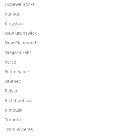
Hopewellrocks
Kanada
Kingston
New Brunswick
New Richmond
Niagara Falls
Percé
Petite Valée
Quebec
Reisen
Richiboutcou
Rimouski
Toronto
Trois-Rivières