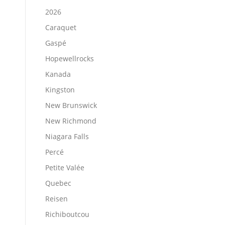
2026
Caraquet
Gaspé
Hopewellrocks
Kanada
Kingston
New Brunswick
New Richmond
Niagara Falls
Percé
Petite Valée
Quebec
Reisen
Richiboutcou