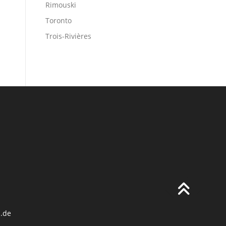
Rimouski
Toronto
Trois-Rivières
.de