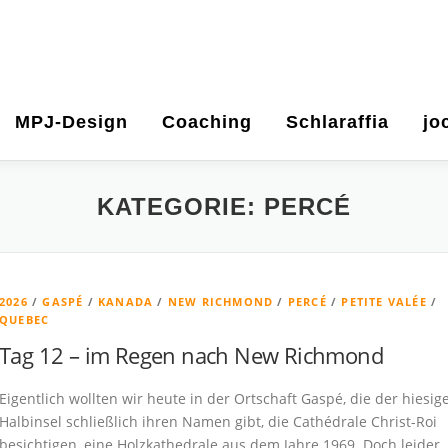
MPJ-Design
Coaching
Schlaraffia
jo
KATEGORIE:
PERCÉ
2026
/
GASPÉ
/
KANADA
/
NEW RICHMOND
/
PERCÉ
/
PETITE VALÉE
/
QUEBEC
Tag 12 – im Regen nach New Richmond
Eigentlich wollten wir heute in der Ortschaft Gaspé, die der hiesig
Halbinsel schließlich ihren Namen gibt, die Cathédrale Christ-Roi
besichtigen, eine Holzkathedrale aus dem Jahre 1969. Doch leider