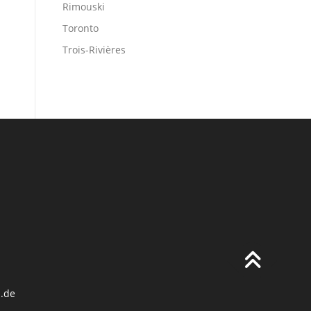
Rimouski
Toronto
Trois-Rivières
.de