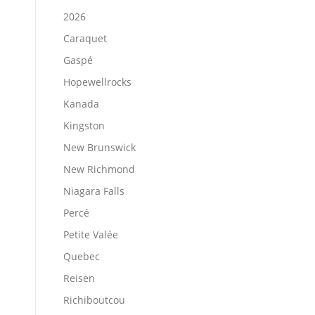
2026
Caraquet
Gaspé
Hopewellrocks
Kanada
Kingston
New Brunswick
New Richmond
Niagara Falls
Percé
Petite Valée
Quebec
Reisen
Richiboutcou