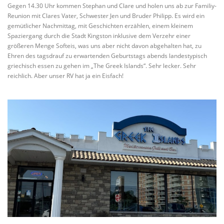
Gegen 14.30 Uhr kommen Stephan und Clare und holen uns ab zur Familiy-
Reunion mit Clares Vater, Schwester Jen und Bruder Philipp. Es wird ein
gemütlicher Nachmittag, mit Geschichten erzählen, einem kleinem
Spaziergang durch die Stadt Kingston inklusive dem Verzehr einer
größeren Menge Softeis, was uns aber nicht davon abgehalten hat, zu
Ehren des tagsdrauf zu erwartenden Geburtstags abends landestypisch
griechisch essen zu gehen im „The Greek Islands“. Sehr lecker. Sehr
reichlich. Aber unser RV hat ja ein Eisfach!