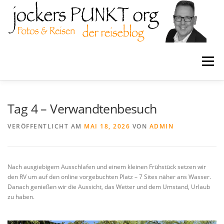
Zum
Inhalt
springen
Menü
Home
MPJ-Design
Coaching
Tag 4 – Verwandtenbesuch
VERÖFFENTLICHT AM
MAI 18, 2026
VON
ADMIN
Schlaraffia
jockersPUNKTorg
Nach ausgiebigem Ausschlafen und einem kleinen Frühstück setzen wir
Reiseblogs
Tutorials
den RV um auf den online vorgebuchten Platz – 7 Sites näher ans Wasser.
Danach genießen wir die Aussicht, das Wetter und dem Umstand, Urlaub
zu haben.