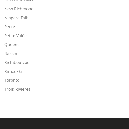
New Richmond
Niagara Falls
Percé
Petite Valée
Quebec
Reisen
Richiboutcou
Rimouski
Toronto
Trois-Rivières